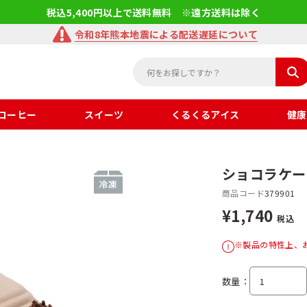
税込5,400円以上で送料無料 ※遠方送料は除く
令和8年熊本地震による配送遅延について
コーヒー
スイーツ
くるくるアイス
健康
ショコラケー
商品コード
379901
¥1,740
税込
※製品の特性上、
数量