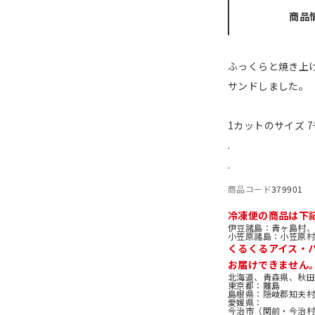
商品
ふっくらと焼き上
サンドしました。
1カットのサイズ 7
.
.
商品コード
379901
冷凍便の商品は下
伊豆諸島
青ヶ島村、
小笠原諸島
小笠原村
くるくるアイス・
お届けできません
北海道、青森県、秋
東京都
離島
島根県
隠岐郡知夫村
愛媛県
今治市（関前・今治村