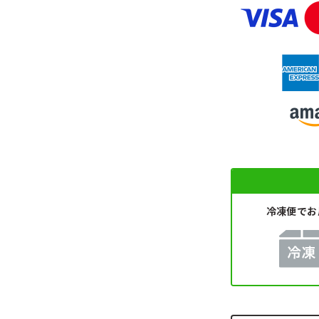
冷凍便で
お