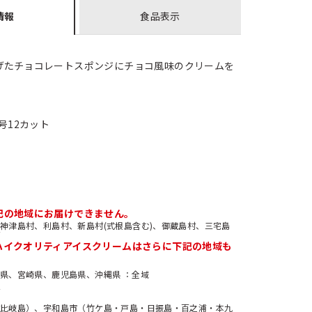
情報
食品表示
げたチョコレートスポンジにチョコ風味のクリームを
号12カット
記の地域にお届けできません。
神津島村、利島村、新島村(式根島含む)、御蔵島村、三宅島
ハイクオリティアイスクリームはさらに下記の地域も
。
田県、宮崎県、鹿児島県、沖縄県
全域
比岐島）、宇和島市（竹ケ島・戸島・日振島・百之浦・本九