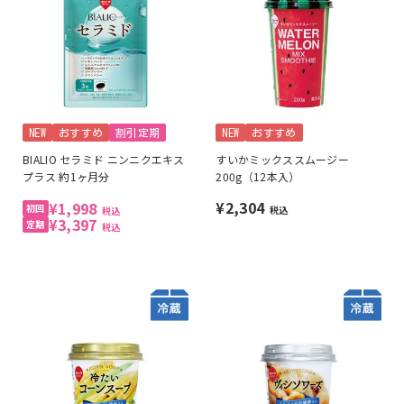
NEW
おすすめ
割引定期
NEW
おすすめ
BIALIO セラミド ニンニクエキス
すいかミックススムージー
プラス 約1ヶ月分
200g（12本入）
¥2,304
¥1,998
税込
税込
¥3,397
税込