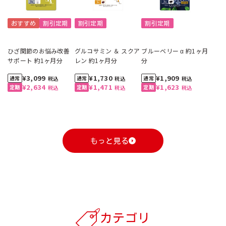
おすすめ
割引定期
割引定期
割引定期
ひざ関節のお悩み改善
グルコサミン ＆ スクア
ブルーベリー α 約1ヶ月
サポート 約1ヶ月分
レン 約1ヶ月分
分
¥3,099
¥1,730
¥1,909
税込
税込
税込
¥2,634
¥1,471
¥1,623
税込
税込
税込
もっと見る
1
1
1
1
1
1
2
2
2
2
2
2
3
3
3
3
3
3
カテゴリ