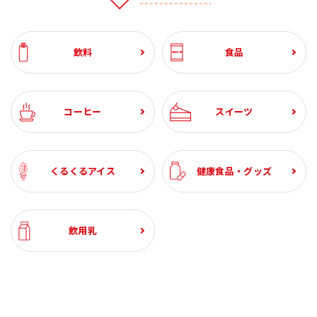
自動お届け
割引定期
おすすめ
おすすめ
自動お届け
送料無料
割引定期
割引定期
おすすめ
送料無料
割引定期
割引定期
割引定期
自動お届け
割引定期
送料無料
割引定期
工場直送便
ざくろ 100% 1000ml
コーンクリームポター
スジャータハイクオリ
ひざ関節のお悩み改善
ざくろ 100% 1000ml
スペシャルブレンド 8
スジャータハイクオリ
グルコサミン ＆ スクア
ざくろ エラグ酸＆プニ
有機野菜 100%
パンプキンポタージュ
スジャータハイクオリ
ブルーベリー α 約1ヶ月
(6本入)
ジュ 裏ごし 900g （6本
ティアイスクリーム(12
サポート 約1ヶ月分
(6本入)
ｇ5杯入 (20袋入・100
ティアイスクリーム (6
レン 約1ヶ月分
カ酸 約1ヶ月分
1000ml (6本入)
ティアイスクリーム(24
分
900g (6本入）
石見の潤水 2000ml (8
ホテルレストラン仕様
業務用コーン ドレッシ
ホテルレストラン仕様
【お試し2本セット】ざ
飲料
食品
入）
個入)《配送希望日必須
杯分）
個入)《配送希望日必須
個入)《配送希望日必須
本入）
コーヒー 無糖 1000ml
ング 600ml (2本)
コーヒー 甘さひかえめ
くろ 100% 1000ml
¥3,240
¥2,460
¥3,099
¥3,240
¥5,400
¥1,730
¥3,780
¥2,982
¥2,592
¥1,909
¥5,220
¥3,120
¥8,880
税込
税込
税込
税込
税込
税込
税込
税込
税込
税込
税込
税込
税込
※月曜不可》
※月曜不可》
※月曜不可》
(6本入)
1000ml (6本入)
¥3,240
¥2,094
¥2,634
¥3,240
¥4,600
¥1,471
¥3,213
¥2,982
¥2,202
¥1,623
¥2,280
税込
税込
税込
税込
税込
税込
税込
税込
税込
税込
税込
¥1,944
¥1,944
¥1,388
¥1,080
税込
税込
税込
税込
¥1,936
税込
¥1,944
¥1,944
税込
税込
コーヒー
スイーツ
くるくるアイス
健康食品・グッズ
飲用乳