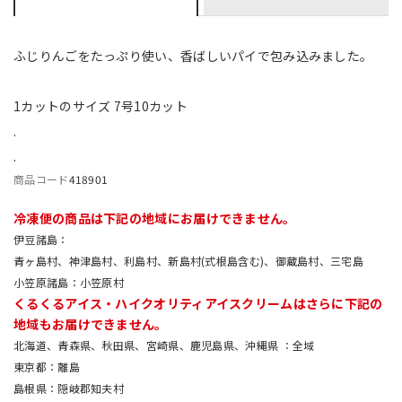
ふじりんごをたっぷり使い、香ばしいパイで包み込みました。
1カットのサイズ 7号10カット
.
.
商品コード
418901
冷凍便の商品は下記の地域にお届けできません。
伊豆諸島
青ヶ島村、神津島村、利島村、新島村(式根島含む)、御蔵島村、三宅島
小笠原諸島
小笠原村
くるくるアイス・ハイクオリティアイスクリームはさらに下記の
地域もお届けできません。
北海道、青森県、秋田県、宮崎県、鹿児島県、沖縄県
全域
東京都
離島
島根県
隠岐郡知夫村