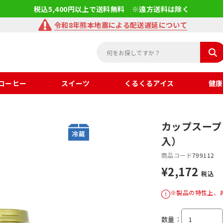
税込5,400円以上で送料無料 ※遠方送料は除く
令和8年熊本地震による配送遅延について
コーヒー
スイーツ
くるくるアイス
健康
カップスープ 
入）
商品コード
799112
¥2,172
税込
※製品の特性上、
数量