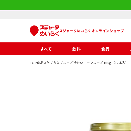
スジャータめいらくオンラインショップ
すべて
飲料
食品
TOP
食品
スープ
カップスープ 冷たいコーンスープ 160g （12本入）