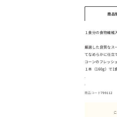
商品
１食分の食物繊維
厳選した良質なス
てなめらかに仕立
コーンのフレッシ
１本（160g）で
.
.
商品コード
799112