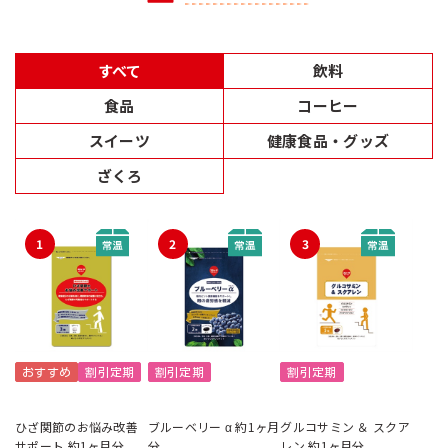
すべて
飲料
食品
コーヒー
スイーツ
健康食品・グッズ
ざくろ
1
2
3
おすすめ
割引定期
割引定期
割引定期
ひざ関節のお悩み改善
ブルーベリー α 約1ヶ月
グルコサミン ＆ スクア
サポート 約1ヶ月分
分
レン 約1ヶ月分