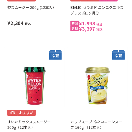
梨スムージー 200g (12本入）
BIALIO セラミド ニンニクエキス
プラス 約1ヶ月分
¥2,304
¥1,998
税込
税込
¥3,397
税込
NEW
おすすめ
すいかミックススムージー
カップスープ 冷たいコーンスー
200g（12本入）
プ 160g （12本入）