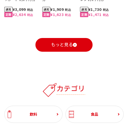
¥3,099
¥1,909
¥1,730
税込
税込
税込
¥2,634
¥1,623
¥1,471
税込
税込
税込
もっと見る
1
1
1
1
1
1
2
2
2
2
2
2
3
3
3
3
3
3
カテゴリ
自動お届け
割引定期
おすすめ
おすすめ
自動お届け
送料無料
割引定期
割引定期
おすすめ
送料無料
割引定期
割引定期
割引定期
自動お届け
送料無料
割引定期
工場直送便
ざくろ 100% 1000ml
コーンクリームポター
スジャータハイクオリ
ひざ関節のお悩み改善
ざくろ 100% 1000ml
スペシャルブレンド 8
スジャータハイクオリ
ブルーベリー α 約1ヶ月
ざくろ エラグ酸＆プニ
有機野菜 100%
スジャータハイクオリ
グルコサミン ＆ スクア
(6本入)
ジュ 裏ごし 900g （6本
ティアイスクリーム(12
サポート 約1ヶ月分
(6本入)
ｇ5杯入 (20袋入・100
ティアイスクリーム (6
分
カ酸 約1ヶ月分
1000ml (6本入)
ティアイスクリーム(24
レン 約1ヶ月分
石見の潤水 2000ml (8
ホテルレストラン仕様
業務用コーン ドレッシ
コーン ドレッシング
ホテルレストラン仕様
【お試し2本セット】ざ
飲料
食品
入）
個入)《配送希望日必須
杯分）
個入)《配送希望日必須
個入)《配送希望日必須
本入）
コーヒー 無糖 1000ml
ング 600ml (2本)
300ml (3本入)
コーヒー 甘さひかえめ
くろ 100% 1000ml
¥3,240
¥2,460
¥3,099
¥3,240
¥5,400
¥1,909
¥3,780
¥2,982
¥1,730
¥5,220
¥3,120
¥8,880
税込
税込
税込
税込
税込
税込
税込
税込
税込
税込
税込
税込
※月曜不可》
※月曜不可》
※月曜不可》
(6本入)
1000ml (6本入)
¥3,240
¥2,094
¥2,634
¥3,240
¥4,600
¥1,623
¥3,213
¥2,982
¥1,471
¥2,280
税込
税込
税込
税込
税込
税込
税込
税込
税込
税込
¥1,944
¥1,944
¥1,388
¥1,134
¥1,080
税込
税込
税込
税込
税込