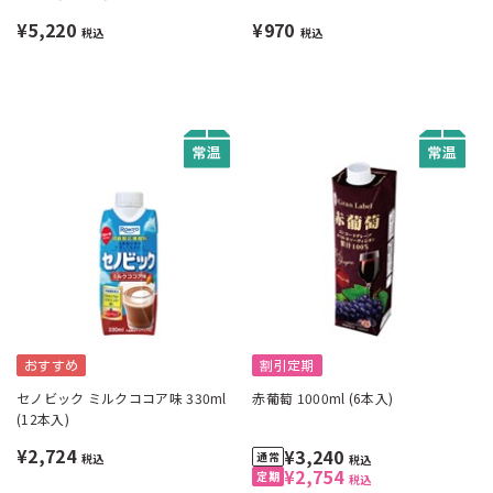
月曜不可》
¥5,220
¥970
税込
税込
おすすめ
割引定期
セノビック ミルクココア味 330ml
赤葡萄 1000ml (6本入)
(12本入)
¥2,724
¥3,240
税込
税込
¥2,754
税込