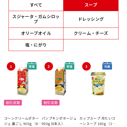
すべて
スープ
スジャータ・ガムシロッ
ドレッシング
プ
オリーブオイル
クリーム・チーズ
塩・にがり
1
2
3
割引定期
割引定期
コーンクリームポター
パンプキンポタージュ
カップスープ 冷たいコ
ジュ 裏ごし 900g （6本
900g (6本入）
ーンスープ 160g （12