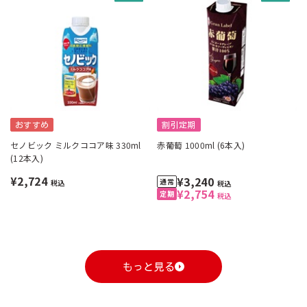
おすすめ
割引定期
セノビック ミルクココア味 330ml
赤葡萄 1000ml (6本入)
(12本入)
¥2,724
¥3,240
税込
税込
¥2,754
税込
もっと見る