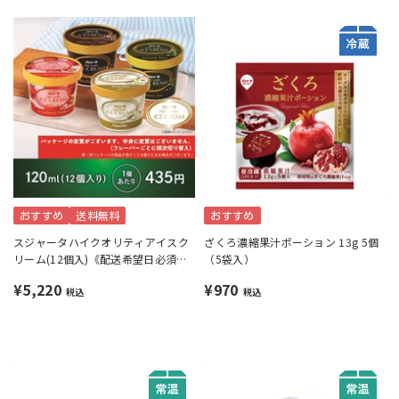
おすすめ
送料無料
おすすめ
スジャータハイクオリティアイスク
ざくろ濃縮果汁ポーション 13g 5個
リーム(12個入)《配送希望日必須※
（5袋入）
月曜不可》
¥5,220
¥970
税込
税込