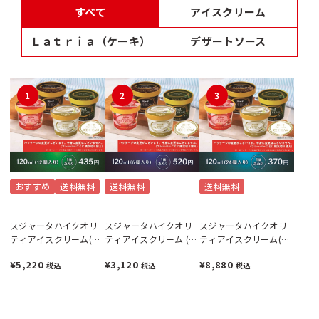
すべて
アイスクリーム
Ｌａｔｒｉａ（ケーキ）
デザートソース
1
2
3
おすすめ
送料無料
送料無料
送料無料
スジャータハイクオリ
スジャータハイクオリ
スジャータハイクオリ
ティアイスクリーム(12
ティアイスクリーム (6
ティアイスクリーム(24
個入)《配送希望日必須
個入)《配送希望日必須
個入)《配送希望日必須
¥5,220
¥3,120
¥8,880
税込
税込
税込
※月曜不可》
※月曜不可》
※月曜不可》