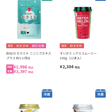
NEW
おすすめ
割引定期
NEW
おすすめ
BIALIO セラミド ニンニクエキス
すいかミックススムージー
プラス 約1ヶ月分
200g（12本入）
¥2,304
¥1,998
税込
税込
¥3,397
税込