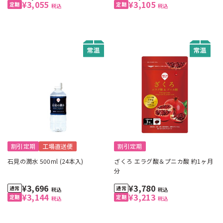
¥3,055
¥3,105
税込
税込
割引定期
工場直送便
割引定期
石見の潤水 500ml (24本入)
ざくろ エラグ酸＆プニカ酸 約1ヶ月
分
¥3,696
¥3,780
税込
税込
¥3,144
¥3,213
税込
税込