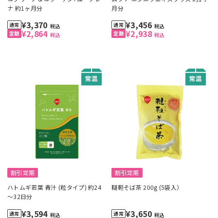
ナ 約1ヶ月分
月分
¥3,370
¥3,456
税込
税込
¥2,864
¥2,938
税込
税込
割引定期
割引定期
ハトムギ若葉 青汁 (粒タイプ) 約24
韃靼そば茶 200g (5袋入）
～32日分
¥3,594
¥3,650
税込
税込