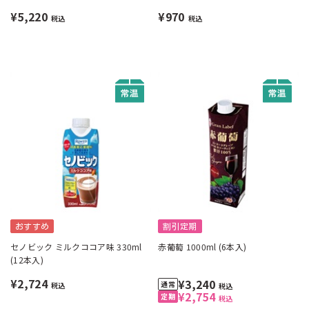
月曜不可》
¥5,220
¥970
税込
税込
おすすめ
割引定期
セノビック ミルクココア味 330ml
赤葡萄 1000ml (6本入)
(12本入)
¥2,724
¥3,240
税込
税込
¥2,754
税込