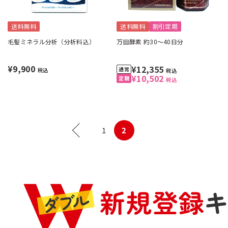
送料無料
送料無料
割引定期
毛髪ミネラル分析（分析料込）
万田酵素 約30～40日分
¥9,900
¥12,355
税込
税込
¥10,502
税込
1
2