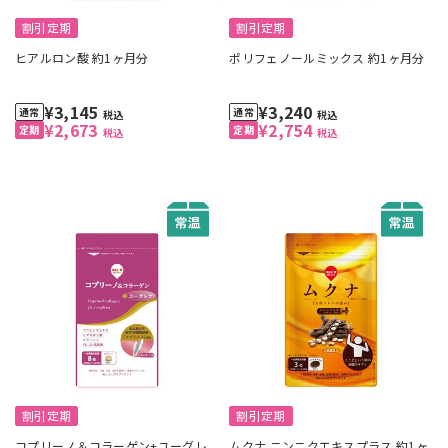
割引定期
割引定期
ヒアルロン酸 約1ヶ月分
ポリフェノールミックス 約1ヶ月分
¥3,145
¥3,240
税込
税込
¥2,673
¥2,754
税込
税込
割引定期
割引定期
コプリーノ＆コラーゲン+ユーグレ
ムクナ ニンニクエキスプラス 約1ヶ