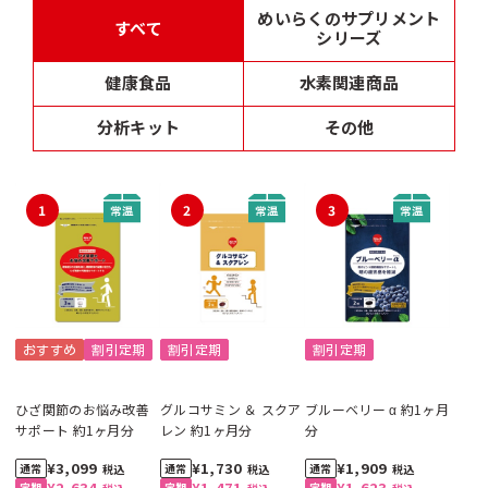
めいらくのサプリメント
すべて
シリーズ
健康食品
水素関連商品
分析キット
その他
1
2
3
おすすめ
割引定期
割引定期
割引定期
ひざ関節のお悩み改善
グルコサミン ＆ スクア
ブルーベリー α 約1ヶ月
サポート 約1ヶ月分
レン 約1ヶ月分
分
¥3,099
¥1,730
¥1,909
税込
税込
税込
¥2,634
¥1,471
¥1,623