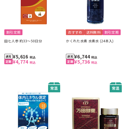
割引定期
おすすめ
送料無料
割引定期
田七人参 約33～50日分
かくれた水素 水素水 (24本入)
¥5,616
¥6,744
税込
税込
¥4,774
¥5,736
税込
税込