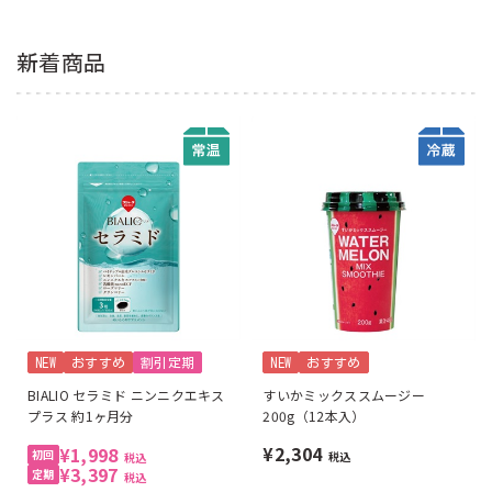
新着商品
NEW
おすすめ
割引定期
NEW
おすすめ
BIALIO セラミド ニンニクエキス
すいかミックススムージー
プラス 約1ヶ月分
200g（12本入）
¥2,304
¥1,998
税込
税込
¥3,397
税込