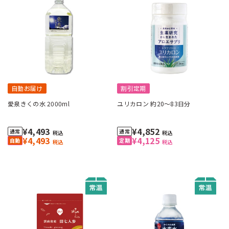
自動お届け
割引定期
愛泉きくの水 2000ml
ユリカロン 約20～83日分
¥4,493
¥4,852
税込
税込
¥4,493
¥4,125
税込
税込