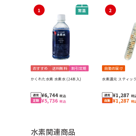
1
2
おすすめ
送料無料
割引定期
自動お届け
かくれた水素 水素水 (24本入)
水素還元 スティッ
¥6,744
¥1,287
税込
税
¥5,736
¥1,287
税込
税
水素関連商品