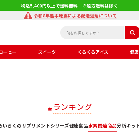
税込5,400円以上で送料無料 ※遠方送料は除く
令和8年熊本地震による配送遅延について
コーヒー
スイーツ
くるくるアイス
健康
ランキング
めいらくのサプリメントシリーズ
健康食品
水素関連商品
分析キッ