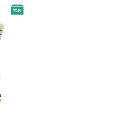
ク
込
込