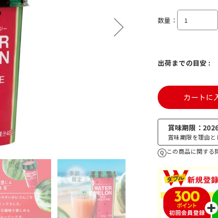
数量
出荷までの目安 :
カートに
賞味期限
202
賞味期限を理由と
この商品に関する