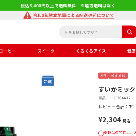
税込5,400円以上で送料無料 ※遠方送料は除く
令和8年熊本地震による配送遅延について
コーヒー
スイーツ
くるくるアイス
健康
NEW
おすすめ
すいかミック
商品コード
264412
レビュー合計：
7
件
¥2,304
税込
※製品の特性上、