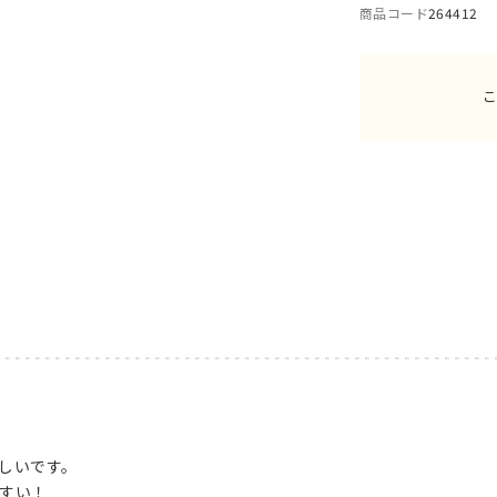
商品コード
264412
しいです。
すい！