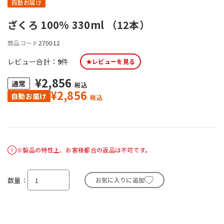
自動お届け
ざくろ 100% 330ml （12本）
商品コード
270012
レビュー合計：
9
件
★レビューを見る
¥2,856
税込
¥2,856
税込
※製品の特性上、お客様都合の返品は不可です。
数量
お気に入りに追加