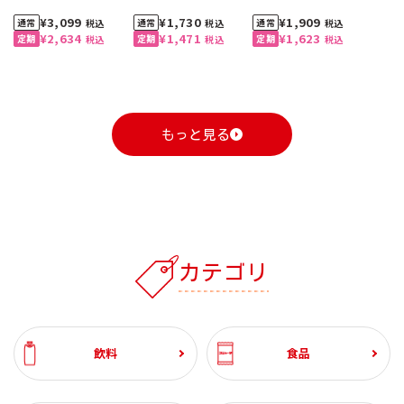
¥3,099
¥1,730
¥1,909
税込
税込
税込
¥2,634
¥1,471
¥1,623
税込
税込
税込
もっと見る
1
1
1
1
1
1
2
2
2
2
2
2
3
3
3
3
3
3
カテゴリ
自動お届け
割引定期
おすすめ
おすすめ
自動お届け
送料無料
割引定期
割引定期
おすすめ
送料無料
割引定期
割引定期
割引定期
自動お届け
送料無料
割引定期
工場直送便
ざくろ 100% 1000ml
コーンクリームポター
スジャータハイクオリ
ひざ関節のお悩み改善
ざくろ 100% 1000ml
スペシャルブレンド 8
スジャータハイクオリ
グルコサミン ＆ スクア
ざくろ エラグ酸＆プニ
有機野菜 100%
スジャータハイクオリ
ブルーベリー α 約1ヶ月
(6本入)
ジュ 裏ごし 900g （6本
ティアイスクリーム(12
サポート 約1ヶ月分
(6本入)
ｇ5杯入 (20袋入・100
ティアイスクリーム (6
レン 約1ヶ月分
カ酸 約1ヶ月分
1000ml (6本入)
ティアイスクリーム(24
分
石見の潤水 2000ml (8
ホテルレストラン仕様
業務用コーン ドレッシ
コーン ドレッシング
ホテルレストラン仕様
【お試し2本セット】ざ
飲料
食品
入）
個入)《配送希望日必須
杯分）
個入)《配送希望日必須
個入)《配送希望日必須
本入）
コーヒー 無糖 1000ml
ング 600ml (2本)
300ml (3本入)
コーヒー 甘さひかえめ
くろ 100% 1000ml
¥3,240
¥2,460
¥3,099
¥3,240
¥5,400
¥1,730
¥3,780
¥2,982
¥1,909
¥5,220
¥3,120
¥8,880
税込
税込
税込
税込
税込
税込
税込
税込
税込
税込
税込
税込
※月曜不可》
※月曜不可》
※月曜不可》
(6本入)
1000ml (6本入)
¥3,240
¥2,094
¥2,634
¥3,240
¥4,600
¥1,471
¥3,213
¥2,982
¥1,623
¥2,280
税込
税込
税込
税込
税込
税込
税込
税込
税込
税込
¥1,944
¥1,944
¥1,388
¥1,134
¥1,080
税込
税込
税込
税込
税込
¥1,936