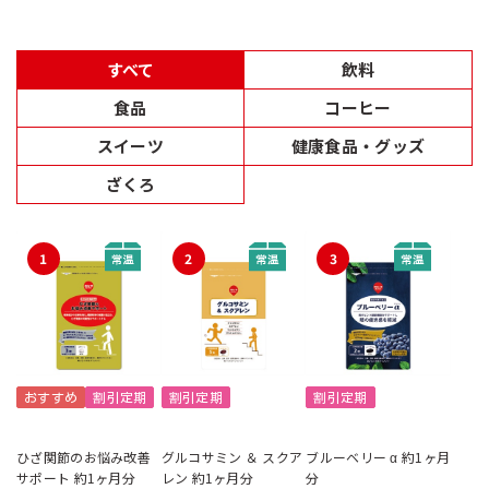
すべて
飲料
食品
コーヒー
スイーツ
健康食品・グッズ
ざくろ
1
2
3
おすすめ
割引定期
割引定期
割引定期
ひざ関節のお悩み改善
グルコサミン ＆ スクア
ブルーベリー α 約1ヶ月
サポート 約1ヶ月分
レン 約1ヶ月分
分