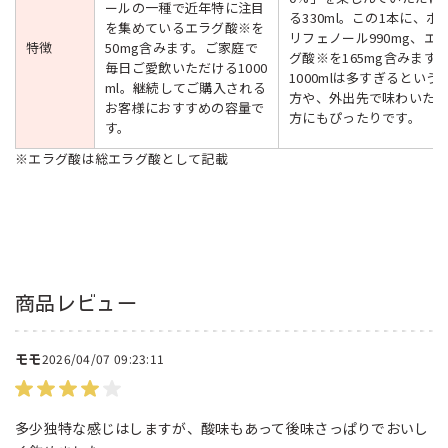
ールの一種で近年特に注目
る330ml。この1本に、ポ
を集めているエラグ酸※を
リフェノール990mg、エ
特徴
50mg含みます。ご家庭で
グ酸※を165mg含みます
毎日ご愛飲いただける1000
1000mlは多すぎるという
ml。継続してご購入される
方や、外出先で味わいた
お客様におすすめの容量で
方にもぴったりです。
す。
※エラグ酸は総エラグ酸として記載
商品レビュー
モモ
2026/04/07 09:23:11
多少独特な感じはしますが、酸味もあって後味さっぱりでおいし