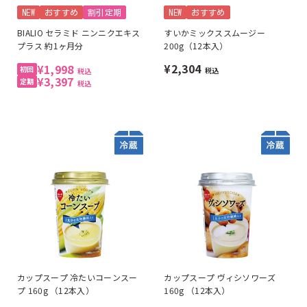
NEW
おすすめ
割引定期
NEW
おすすめ
BIALIO セラミド ニンニクエキス
すいかミックススムージー
プラス 約1ヶ月分
200g（12本入）
¥2,304
¥1,998
税込
税込
¥3,397
税込
カップスープ 冷たいコーンスー
カップスープ ヴィシソワーズ
プ 160g （12本入）
160g （12本入）