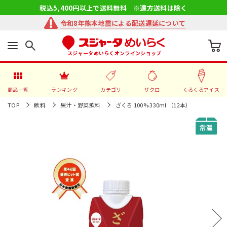
税込5,400円以上で送料無料 ※遠方送料は除く
令和8年熊本地震による配送遅延について
スジャータめいらくオンラインショップ
商品一覧
ランキング
カテゴリ
ザクロ
くるくるアイス
TOP
飲料
果汁・野菜飲料
ざくろ 100% 330ml （12本）