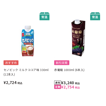
おすすめ
割引定期
セノビック ミルクココア味 330ml
赤葡萄 1000ml (6本入)
(12本入)
¥2,724
¥3,240
税込
税込
¥2,754
税込