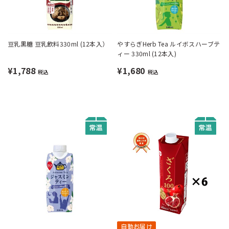
豆乳黒糖 豆乳飲料330ml (12本入）
やすらぎHerb Tea ルイボスハーブテ
ィー 330ml (12本入)
¥1,788
¥1,680
税込
税込
自動お届け