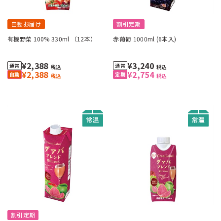
自動お届け
割引定期
有機野菜 100% 330ml （12本）
赤葡萄 1000ml (6本入)
¥2,388
¥3,240
税込
税込
¥2,388
¥2,754
税込
税込
割引定期