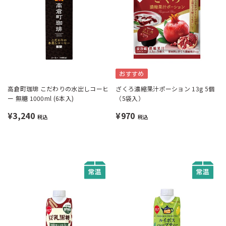
おすすめ
高倉町珈琲 こだわりの水出しコーヒ
ざくろ濃縮果汁ポーション 13g 5個
ー 無糖 1000ml (6本入)
（5袋入）
¥3,240
¥970
税込
税込