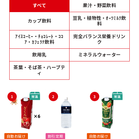
すべて
果汁・野菜飲料
豆乳・植物性・ｵｰﾂﾐﾙｸ飲
カップ飲料
料
ｱｲｽｺｰﾋｰ・ﾁｮｺﾚｰﾄ・ｺｺ
完全バランス栄養ドリン
ｱ・ｶﾌｪﾗﾃ飲料
ク
飲用乳
ミネラルウォーター
茶葉・そば茶・ハーブテ
ィ
1
2
3
自動お届け
割引定期
自動お届け