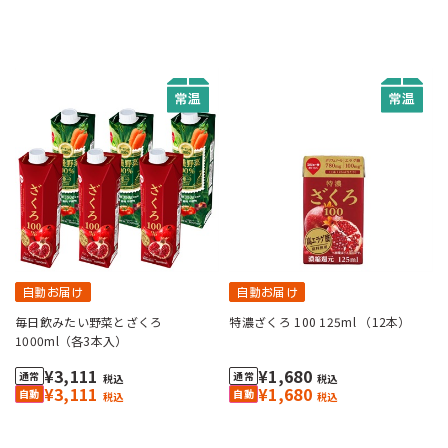
自動お届け
自動お届け
毎日飲みたい野菜とざくろ
特濃ざくろ 100 125ml （12本）
1000ml（各3本入）
¥3,111
¥1,680
税込
税込
¥3,111
¥1,680
税込
税込