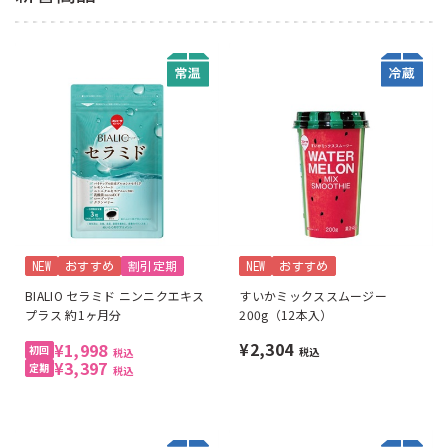
NEW
おすすめ
割引定期
NEW
おすすめ
BIALIO セラミド ニンニクエキス
すいかミックススムージー
プラス 約1ヶ月分
200g（12本入）
¥2,304
¥1,998
税込
税込
¥3,397
税込