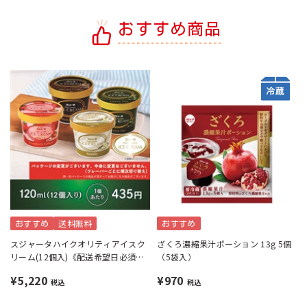
おすすめ商品
おすすめ
送料無料
おすすめ
スジャータハイクオリティアイスク
ざくろ濃縮果汁ポーション 13g 5個
リーム(12個入)《配送希望日必須※
（5袋入）
月曜不可》
¥5,220
¥970
税込
税込