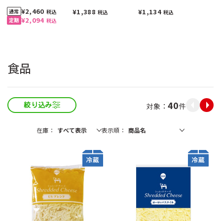
入）
¥2,460
¥1,388
¥1,134
税込
税込
税込
¥2,094
税込
食品
40
件
絞り込み
在庫
表示順