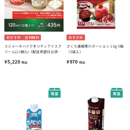
おすすめ
送料無料
おすすめ
スジャータハイクオリティアイスク
ざくろ濃縮果汁ポーション 13g 5個
リーム(12個入)《配送希望日必須※
（5袋入）
月曜不可》
¥5,220
¥970
税込
税込