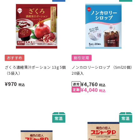
おすすめ
割引定期
ざくろ濃縮果汁ポーション 13g 5個
ノンカロリーシロップ （5ml20個）
（5袋入）
20袋入
¥970
¥4,760
税込
税込
¥4,040
税込