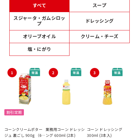
すべて
スープ
スジャータ・ガムシロッ
ドレッシング
プ
オリーブオイル
クリーム・チーズ
塩・にがり
1
2
3
割引定期
コーンクリームポター
業務用コーン ドレッシ
コーン ドレッシング
ジュ 裏ごし 900g （6本
ング 600ml (2本)
300ml (3本入)