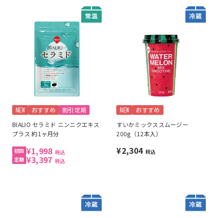
NEW
おすすめ
割引定期
NEW
おすすめ
BIALIO セラミド ニンニクエキス
すいかミックススムージー
プラス 約1ヶ月分
200g（12本入）
¥2,304
¥1,998
税込
税込
¥3,397
税込