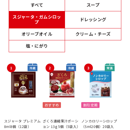
すべて
スープ
スジャータ・ガムシロッ
ドレッシング
プ
オリーブオイル
クリーム・チーズ
塩・にがり
1
2
3
おすすめ
割引定期
スジャータ プレミアム
ざくろ濃縮果汁ポーシ
ノンカロリーシロップ
8ml8個（12袋）
ョン 13g 5個（5袋入）
（5ml20個）20袋入