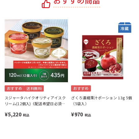
おすすめ商品
おすすめ
送料無料
おすすめ
スジャータハイクオリティアイスク
ざくろ濃縮果汁ポーション 13g 5個
リーム(12個入)《配送希望日必須※
（5袋入）
月曜不可》
¥5,220
¥970
税込
税込