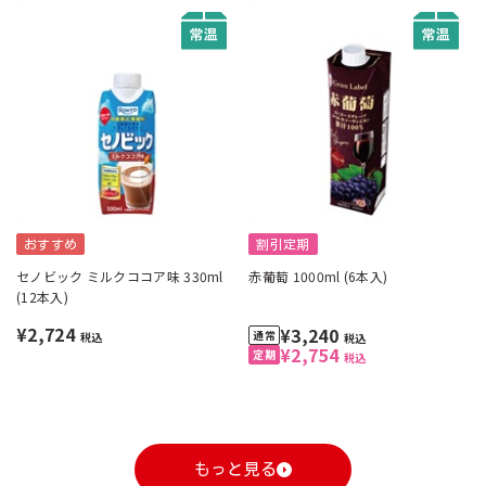
おすすめ
割引定期
セノビック ミルクココア味 330ml
赤葡萄 1000ml (6本入)
(12本入)
¥2,724
¥3,240
税込
税込
¥2,754
税込
もっと見る