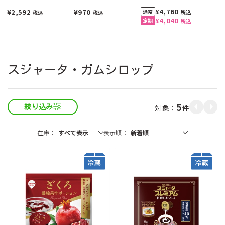
¥4,760
¥2,592
¥970
税込
税込
税込
¥4,040
税込
スジャータ・ガムシロップ
5
件
絞り込み
在庫
表示順