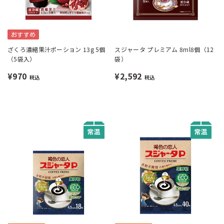
おすすめ
ざくろ濃縮果汁ポーション 13g 5個
スジャータ プレミアム 8ml8個（12
（5袋入）
袋）
¥970
¥2,592
税込
税込