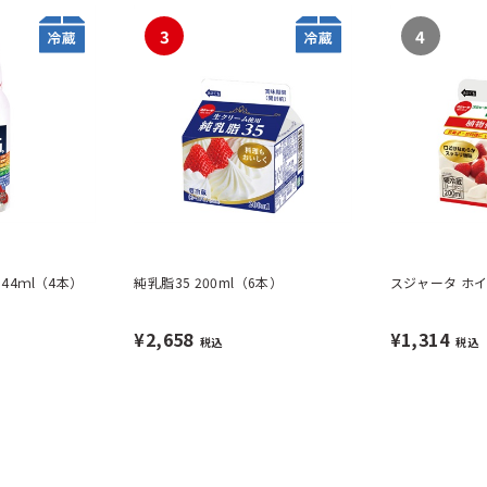
3
4
44ｍl（4本）
純乳脂35 200ml（6本）
スジャータ ホイ
¥2,658
¥1,314
税込
税込