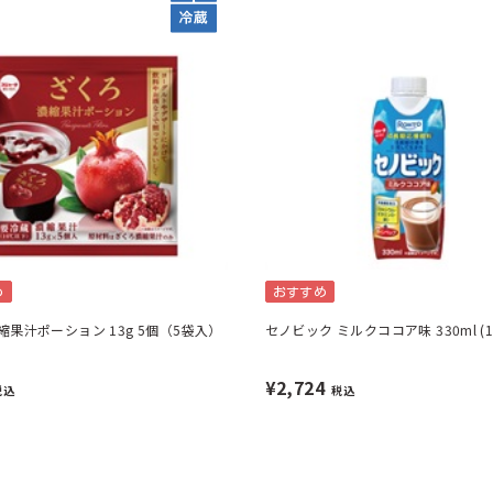
め
おすすめ
縮果汁ポーション 13g 5個（5袋入）
セノビック ミルクココア味 330ml (1
¥2,724
税込
税込