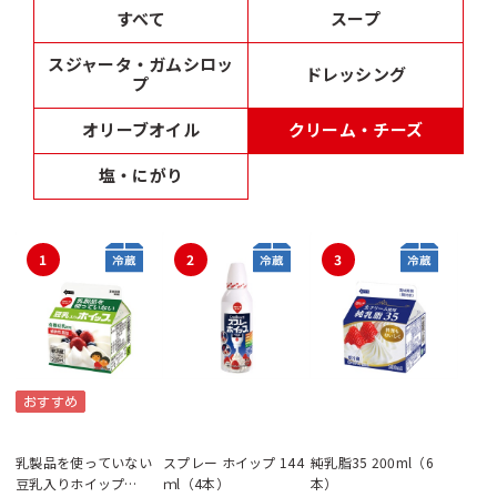
すべて
スープ
スジャータ・ガムシロッ
ドレッシング
プ
オリーブオイル
クリーム・チーズ
塩・にがり
1
2
3
おすすめ
乳製品を使っていない
スプレー ホイップ 144
純乳脂35 200ml（6
豆乳入りホイップ
ｍl（4本）
本）