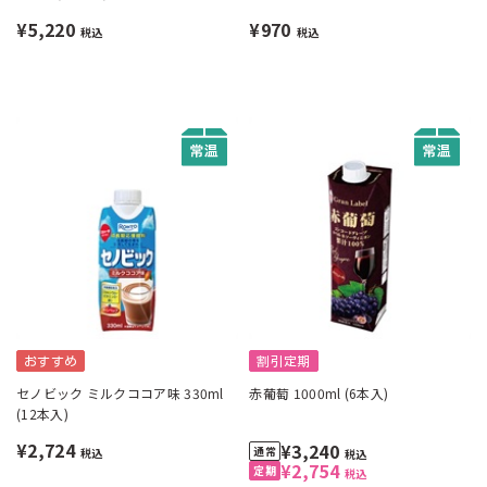
月曜不可》
¥5,220
¥970
税込
税込
おすすめ
割引定期
セノビック ミルクココア味 330ml
赤葡萄 1000ml (6本入)
(12本入)
¥2,724
¥3,240
税込
税込
¥2,754
税込