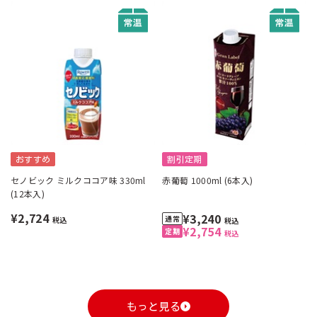
おすすめ
割引定期
セノビック ミルクココア味 330ml
赤葡萄 1000ml (6本入)
(12本入)
¥2,724
¥3,240
税込
税込
¥2,754
税込
もっと見る