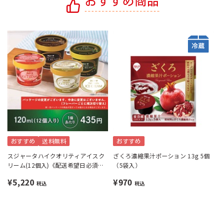
おすすめ商品
おすすめ
送料無料
おすすめ
スジャータハイクオリティアイスク
ざくろ濃縮果汁ポーション 13g 5個
リーム(12個入)《配送希望日必須※
（5袋入）
月曜不可》
¥5,220
¥970
税込
税込