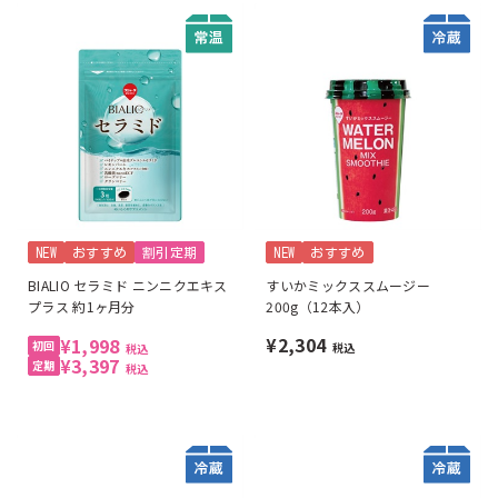
NEW
おすすめ
割引定期
NEW
おすすめ
BIALIO セラミド ニンニクエキス
すいかミックススムージー
プラス 約1ヶ月分
200g（12本入）
¥2,304
¥1,998
税込
税込
¥3,397
税込