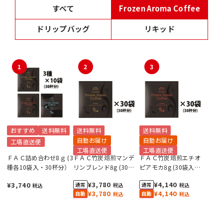
すべて
Frozen Aroma Coffee
ドリップバッグ
リキッド
1
2
3
おすすめ
送料無料
送料無料
送料無料
自動お届け
自動お届け
工場直送便
工場直送便
工場直送便
ＦＡＣ詰め合わせ8ｇ (3
ＦＡＣ竹炭焙煎マンデ
ＦＡＣ竹炭焙煎エチオ
種各10袋入・30杯分）
リンブレンド8g (30袋
ピアモカ8g (30袋入・
入・30杯分）
30杯分）
¥3,780
¥4,140
¥3,740
税込
税込
税込
¥3,780
¥4,140
税込
税込