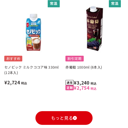
おすすめ
割引定期
セノビック ミルクココア味 330ml
赤葡萄 1000ml (6本入)
(12本入)
¥2,724
¥3,240
税込
税込
¥2,754
税込
もっと見る