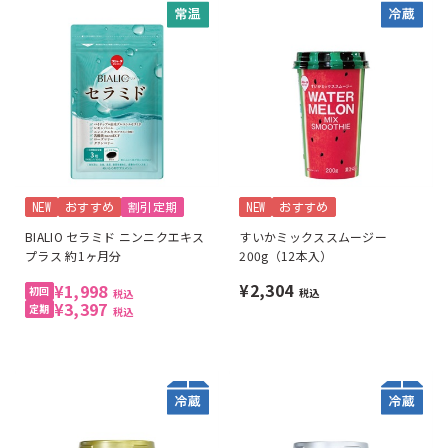
NEW
おすすめ
割引定期
NEW
おすすめ
BIALIO セラミド ニンニクエキス
すいかミックススムージー
プラス 約1ヶ月分
200g（12本入）
¥2,304
¥1,998
税込
税込
¥3,397
税込