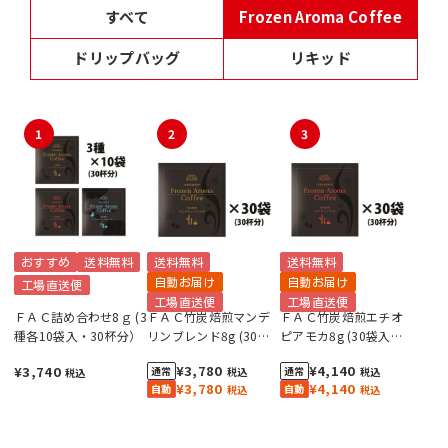
すべて
Frozen Aroma Coffee
ドリップバッグ
リキッド
1
2
3
おすすめ
送料無料
送料無料
送料無料
自動お届け
自動お届け
工場直送便
工場直送便
工場直送便
ＦＡＣ詰め合わせ8ｇ (3
ＦＡＣ竹炭焙煎マンデ
ＦＡＣ竹炭焙煎エチオ
種各10袋入・30杯分）
リンブレンド8g (30袋
ピアモカ8g (30袋入・
入・30杯分）
30杯分）
¥3,780
¥4,140
¥3,740
税込
税込
税込
¥3,780
¥4,140
税込
税込