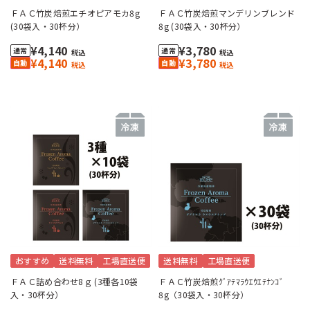
ＦＡＣ竹炭焙煎エチオピアモカ8g
ＦＡＣ竹炭焙煎マンデリンブレンド
(30袋入・30杯分）
8g (30袋入・30杯分）
¥4,140
¥3,780
税込
税込
¥4,140
¥3,780
税込
税込
おすすめ
送料無料
工場直送便
送料無料
工場直送便
ＦＡＣ詰め合わせ8ｇ (3種各10袋
ＦＡＣ竹炭焙煎ｸﾞｱﾃﾏﾗｳｴｳｴﾃﾅﾝｺﾞ
入・30杯分）
8g（30袋入・30杯分）