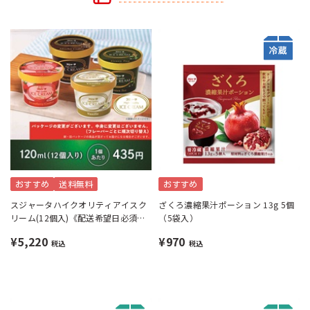
おすすめ
送料無料
おすすめ
スジャータハイクオリティアイスク
ざくろ濃縮果汁ポーション 13g 5個
リーム(12個入)《配送希望日必須※
（5袋入）
月曜不可》
¥5,220
¥970
税込
税込