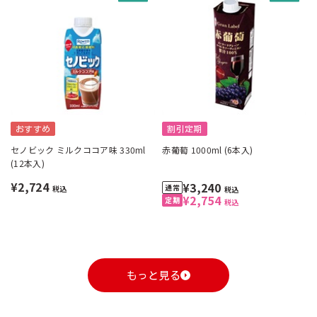
おすすめ
割引定期
セノビック ミルクココア味 330ml
赤葡萄 1000ml (6本入)
(12本入)
¥2,724
¥3,240
税込
税込
¥2,754
税込
もっと見る