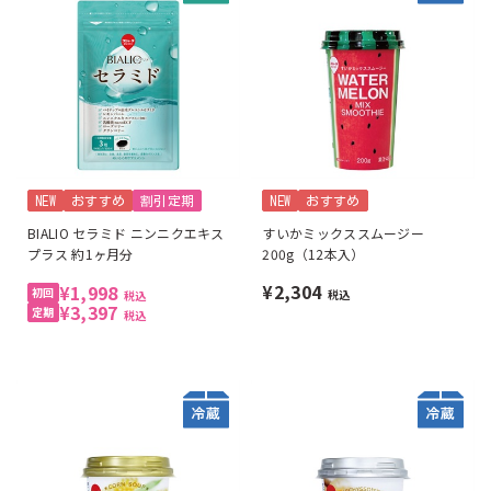
NEW
おすすめ
割引定期
NEW
おすすめ
BIALIO セラミド ニンニクエキス
すいかミックススムージー
プラス 約1ヶ月分
200g（12本入）
¥2,304
¥1,998
税込
税込
¥3,397
税込