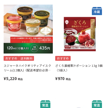
おすすめ
送料無料
おすすめ
スジャータハイクオリティアイスク
ざくろ濃縮果汁ポーション 13g 5個
リーム(12個入)《配送希望日必須※
（5袋入）
月曜不可》
¥5,220
¥970
税込
税込