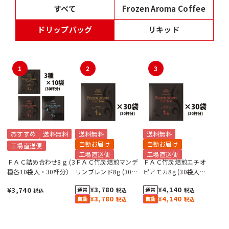
すべて
Frozen Aroma Coffee
ドリップバッグ
リキッド
1
2
3
おすすめ
送料無料
送料無料
送料無料
自動お届け
自動お届け
工場直送便
工場直送便
工場直送便
ＦＡＣ詰め合わせ8ｇ (3
ＦＡＣ竹炭焙煎マンデ
ＦＡＣ竹炭焙煎エチオ
種各10袋入・30杯分）
リンブレンド8g (30袋
ピアモカ8g (30袋入・
入・30杯分）
30杯分）
¥3,780
¥4,140
¥3,740
税込
税込
税込
¥3,780
¥4,140
税込
税込