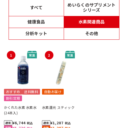
めいらくのサプリメント
すべて
シリーズ
健康食品
水素関連商品
分析キット
その他
1
2
おすすめ
送料無料
自動お届け
割引定期
かくれた水素 水素水
水素還元 スティック
(24本入)
¥6,744
¥1,287
税込
税込
¥5,736
¥1,287