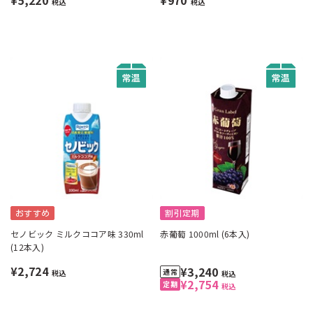
¥5,220
¥970
税込
税込
おすすめ
割引定期
セノビック ミルクココア味 330ml
赤葡萄 1000ml (6本入)
(12本入)
¥2,724
¥3,240
税込
税込
¥2,754
税込