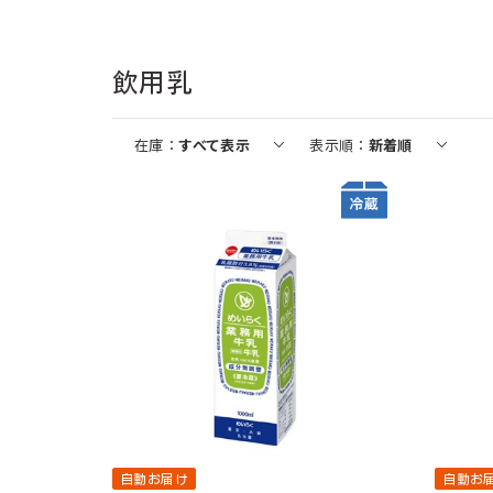
1
1
1
1
1
1
2
2
2
2
2
2
飲用乳
在庫
すべて表示
表示順
新着順
自動お届け
割引定期
おすすめ
おすすめ
自動お届け
送料無料
割引定期
割引定期
おすすめ
送料無料
割引定期
割引定期
工場直
割引定
ホテルレストラン仕様コーヒー 無
業務用コーン ドレッシ
糖 1000ml (6本入)
(2本)
ざくろ 100% 1000ml (6本入)
コーンクリームポタージュ 裏ごし 9
スジャータハイクオリティアイスク
ひざ関節のお悩み改善サポート 約1
ざくろ 100% 1000ml (6本入)
石見の潤水 2000ml
スペシャルブレンド 8
スジャータハイクオ
グルコサミン ＆ ス
ざくろ エラグ酸＆プ
¥1,388
00g （6本入）
リーム(12個入)《配送希望日必須※
ヶ月分
袋入・100杯分）
リーム (6個入)《
月分
分
¥1,944
税込
税込
¥1,944
月曜不可》
月曜不可》
税込
¥5,220
¥3,120
¥3,240
¥2,460
¥3,099
¥3,240
¥2,280
¥5,400
¥1,730
¥3,780
税込
税込
税込
税込
税込
税込
税
税
税
税
¥3,240
¥2,094
¥2,634
¥3,240
¥1,936
¥4,600
¥1,471
¥3,213
税込
税込
税込
税込
税
税
税
税
自動お届け
自動お