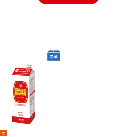
3
3
3
3
3
3
4
4
4
4
4
4
送便
期
自動お届け
割引定期
送料無料
割引定期
割引定期
自動お届け
工
ング 600ml
ホテルレストラン仕様コーヒー 甘
【お試し2本セット】ざくろ 100%
ホテルレストラ
コーン ドレッシン
高倉町珈琲 こ
フルーツソース
さひかえめ 1000ml (6本入)
1000ml
糖 1000ml (6
ヒー 無糖 1000m
ョンフルーツ 5
 (8本入）
ｇ5杯入 (20
リティアイスク
クアレン 約1ヶ
ニカ酸 約1ヶ月
有機野菜 100% 1000ml (6本入)
パンプキンポタージュ 900g (6本
スジャータハイクオリティアイスク
ブルーベリー α 約1ヶ月分
石見の潤水 200
特濃ざくろ 100 
¥1,080
¥1,134
¥3,240
¥1,744
配送希望日必須※
入）
リーム(24個入)《配送希望日必須※
¥1,944
¥1,94
税込
税込
税込
税込
税込
¥1,944
¥1,94
月曜不可》
税込
¥8,880
¥2,982
¥2,592
¥1,909
¥2,28
¥1,68
税込
込
込
込
込
税込
税込
税込
¥2,982
¥2,202
¥1,623
¥1,93
¥1,68
込
込
込
込
税込
税込
税込
届け