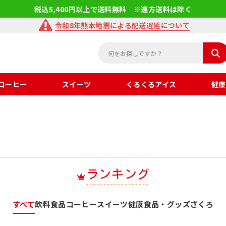
税込5,400円以上で送料無料 ※遠方送料は除く
令和8年熊本地震による配送遅延について
コーヒー
スイーツ
くるくるアイス
健康
ランキング
すべて
飲料
食品
コーヒー
スイーツ
健康食品・グッズ
ざくろ