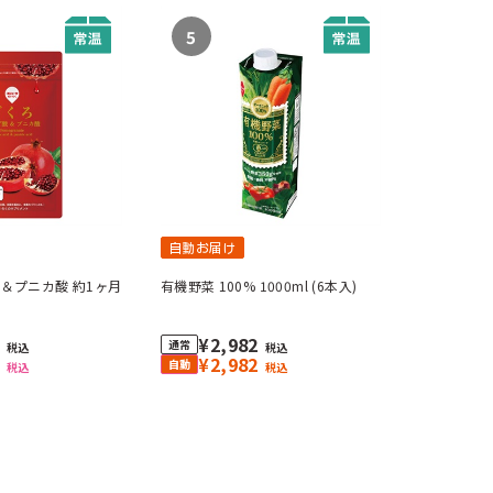
5
自動お届け
＆プニカ酸 約1ヶ月
有機野菜 100% 1000ml (6本入)
0
¥2,982
税込
税込
3
¥2,982
税込
税込