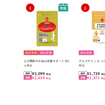
1
2
おすすめ
割引定期
割引定期
ひざ関節のお悩み改善サポート 約1
グルコサミン ＆ ス
ヶ月分
月分
¥3,099
¥1,730
税込
税
¥2,634
¥1,471
税込
税