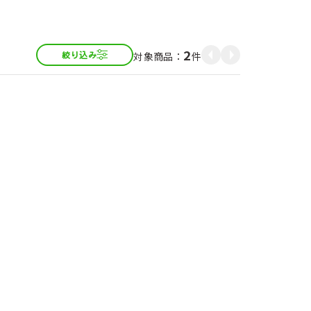
5
5
5
5
5
5
2
件
絞り込み
場直送便
割引定期
割引定期
おすすめ
おすすめ
割引定期
自動お届け
割引定期
ン仕様コーヒー 無
グ 300ml (3本入)
だわりの水出しコー
 マンゴー＆パッシ
本入)
l (6本入)
00g（2本）
0ml (8本入）
125ml （12本）
赤葡萄 1000ml (6本入)
コーンクリームポタージュ 粒入 90
ロイヤルブレンド8ｇ5杯入 (20袋
ざくろ濃縮果汁ポーション 13g 5個
ざくろ エラグ酸＆プニカ酸 約1ヶ月
ざくろ 100% 330ml （12本）
入・100杯分）
（5袋入）
分
0g (6本入）
4
税込
4
税込
¥970
0
0
¥3,240
¥2,460
¥5,400
¥3,780
¥2,856
税込
税込
税込
税込
税込
税込
税込
税込
6
0
¥2,754
¥2,094
¥4,600
¥3,213
¥2,856
税込
税込
税込
税込
税込
税込
税込