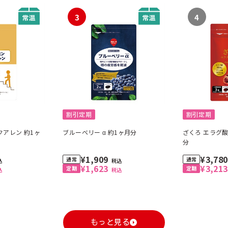
3
4
割引定期
割引定期
クアレン 約1ヶ
ブルーベリー α 約1ヶ月分
ざくろ エラグ酸
分
¥1,909
¥3,78
込
税込
¥1,623
¥3,21
込
税込
もっと見る