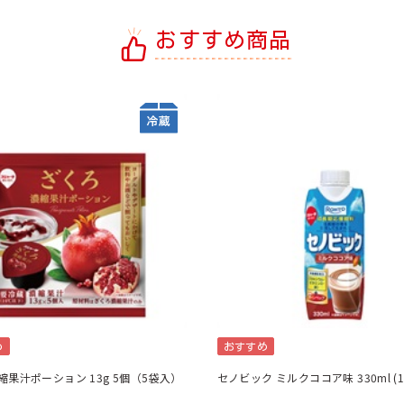
おすすめ商品
め
おすすめ
縮果汁ポーション 13g 5個（5袋入）
セノビック ミルクココア味 330ml (1